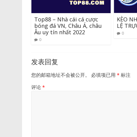
Top88 – Nhà cái cá cược
KÈO NHÀ
bóng đá VN, Châu Á, châu
LỆ TRỰ
Âu uy tín nhất 2022
0
0
发表回复
您的邮箱地址不会被公开。
必填项已用
*
标注
评论
*