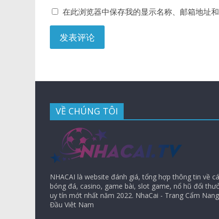
在此浏览器中保存我的显示名称、邮箱地址和
VỀ CHÚNG TÔI
NHACAI là website đánh giá, tổng hợp thông tin về cá
bóng đá, casino, game bài, slot game, nổ hũ đổi thư
uy tín mớt nhất năm 2022. NhaCai - Trang Cẩm Nan
Đầu Viêt Nam