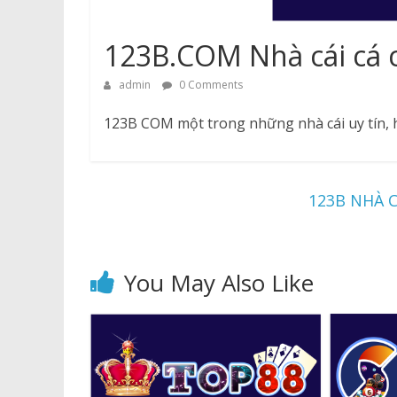
123B.COM Nhà cái cá 
admin
0 Comments
123B COM một trong những nhà cái uy tín, 
123B NHÀ 
You May Also Like