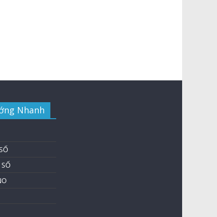
ớng Nhanh
 SỐ
 SỐ
NO