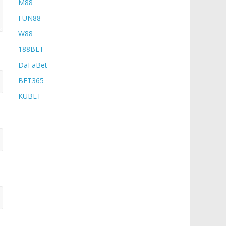
M88
FUN88
W88
188BET
DaFaBet
BET365
KUBET