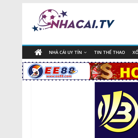
Skip
Nhà
to
content
Cái
TV
NHÀ CÁI UY TÍN
TIN THỂ THAO
XỔ
Trang
Đánh
Giá
Nhà
Cái
Số
1
Việt
Nam