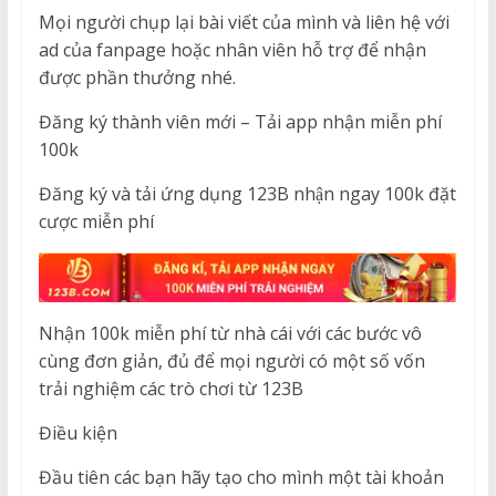
Mọi người chụp lại bài viết của mình và liên hệ với
ad của fanpage hoặc nhân viên hỗ trợ để nhận
được phần thưởng nhé.
Đăng ký thành viên mới – Tải app nhận miễn phí
100k
Đăng ký và tải ứng dụng 123B nhận ngay 100k đặt
cược miễn phí
Nhận 100k miễn phí từ nhà cái với các bước vô
cùng đơn giản, đủ để mọi người có một số vốn
trải nghiệm các trò chơi từ 123B
Điều kiện
Đầu tiên các bạn hãy tạo cho mình một tài khoản