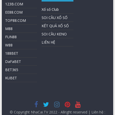
123B.COM
Xổ số Club
EE88.COM
SOI CẦU XỔ SỐ
TOP88.COM
KẾT QUẢ XỔ SỐ
M88
SOI CẦU KENO
FUN88
LIÊN HỆ
W88
188BET
DaFaBET
BET365
KUBET
© Copyright
NhaCai.TV
2022 - Allright reserved | Liên hệ :