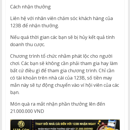
Cách nhận thưởng
Liên hệ với nhân viên chăm sóc khách hàng của
123B để nhận thưởng.
Nếu quá thời gian các bạn sẽ bị hủy kết quả tính
doanh thu cược.
Chương trình tổ chức nhằm phát lộc cho người
chơi. Các bạn sẽ không cần phải tham gia hay làm
bất cứ điều gì để tham gia chương trình. Chỉ cần
có tài khoản trên nhà cái của 123B, số tiền may
mắn này sẽ tự động chuyển vào ví hội viên của các
bạn.
Món quà ra mắt nhận phần thưởng lên đến
21.000.000 VND