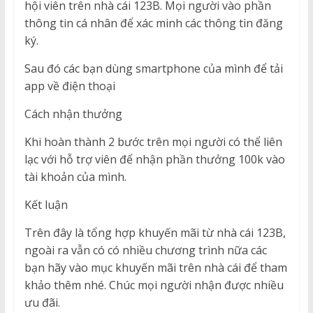
hội viên trên nhà cái 123B. Mọi người vào phần
thông tin cá nhân để xác minh các thông tin đăng
ký.
Sau đó các bạn dùng smartphone của mình để tải
app về điện thoại
Cách nhận thưởng
Khi hoàn thành 2 bước trên mọi người có thể liên
lạc với hỗ trợ viên để nhận phần thưởng 100k vào
tài khoản của mình.
Kết luận
Trên đây là tổng hợp khuyến mãi từ nhà cái 123B,
ngoài ra vẫn có có nhiều chương trình nữa các
bạn hãy vào mục khuyến mãi trên nhà cái để tham
khảo thêm nhé. Chúc mọi người nhận được nhiều
ưu đãi.