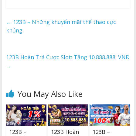
←
123B – Những khuyến mãi thể thao cực
khủng
123B Hoàn Trả Cược Slot: Tặng 10.888.888. VNĐ
→
You May Also Like
123B –
123B Hoàn
123B –