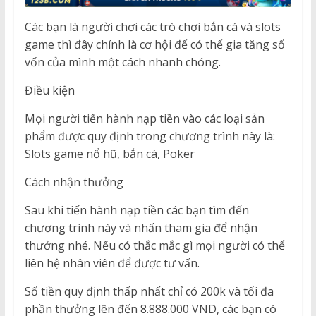
Các bạn là người chơi các trò chơi bắn cá và slots
game thì đây chính là cơ hội để có thể gia tăng số
vốn của mình một cách nhanh chóng.
Điều kiện
Mọi người tiến hành nạp tiền vào các loại sản
phẩm được quy định trong chương trình này là:
Slots game nổ hũ, bắn cá, Poker
Cách nhận thưởng
Sau khi tiến hành nạp tiền các bạn tìm đến
chương trình này và nhấn tham gia để nhận
thưởng nhé. Nếu có thắc mắc gì mọi người có thể
liên hệ nhân viên để được tư vấn.
Số tiền quy định thấp nhất chỉ có 200k và tối đa
phần thưởng lên đến 8.888.000 VND, các bạn có