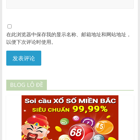
在此浏览器中保存我的显示名称、邮箱地址和网站地址，
以便下次评论时使用。
BLOG LÔ ĐỀ