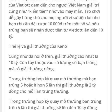
của Vietlott đem đến cho người Việt Nam giải trí
cũng như “kiếm tiền” nhờ vào may mắn. Trò chơi
dễ gây hứng thú cho mọi người vì sự tiện lợi như
bạn chỉ cần đặt cược 10.000đ trên một số và nếu
trúng bạn sẽ nhận được tiền từ Vietlott lên đến 10
tỷ.
Thể lệ và giải thưởng của Keno
Cũng như đã nói ở trên, giải thưởng cao nhất là
10 tỷ. Còn tùy thuộc vào số lượng số bạn trúng
mà có giải thưởng riêng.
Trong trường hợp kỳ quay mở thưởng mà bạn
trúng 5 hoặc ít hơn 5 lần thì giải thưởng là 2 tỷ
đồng cho mỗi lần trúng thưởng.
Trong trường hợp kỳ quay mở thưởng bạn trúng
trên 5 lần thì giải thưởng sẽ lên đến 10 tỷ đồng