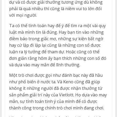
dự và có được giải thưởng tương ứng dù không
phải là quá nhiều thì cũng là niềm vui to lớn đối
với mọi người.
Ta có thể tính toán hay để ý để tìm ra một vài quy
luật mà mình tin là đúng. Hay bạn tin vào những
điềm báo trong giấc mơ, những sự kiện bất ngờ
hay cứ lặp đi lặp lại cũng là những con số được
luận ra lý tưởng để tham dự. Hoặc cũng có thể
đơn giản rằng hôm ấy bạn thích những con số đó
và dựa vào may mắn để lĩnh thưởng.
Một trò chơi được gọi như đánh bạc này đã hầu
như phổ biến ở nước ta. Và Keno cũng đã giúp
không ít những người đã được nhận thưởng từ
sản phẩm giải trí này của Vietlott. Họ dựa vào may
mắn, sự tính toán tinh ý của mình để có được
thành công trong chính trò chơi mình đang chơi.