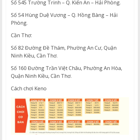
Số 545 Trường Trinh – Q. Kiến An – Hải Phòng.
Số 54 Hùng Duệ Vương – Q. Hồng Bàng – Hải
Phòng.
Cần Thơ:
Số 82 Đường Đề Thám, Phường An Cư, Quận
Ninh Kiều, Cần Thơ.
Số 160 Đường Trần Việt Châu, Phường An Hòa,
Quận Ninh Kiều, Cần Thơ.
Cách chơi Keno