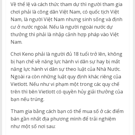
Về thể lệ và cách thức tham dự thì người tham gia
chơi phải là công dân Việt Nam, có quốc tịch Việt
Nam, là người Việt Nam nhưng sinh sống và định
cư ở nước ngoài. Nếu là người ngoài nước dự
thưởng thì phải là nhập cảnh hợp pháp vào Việt
Nam.
Chơi Keno phải là người đủ 18 tuổi trở lên, không
bị hạn chế về năng lực hành vi dân sự hay bị mất
năng lực hành vi dân sự theo luật của Nhà Nước.
Ngoài ra còn những luật quy định khác riêng của
Vietlott. Nếu như vi phạm một trong các quy chế
trên thì bên Vietlott có quyền hủy giải thưởng của
bạn nếu trúng.
Tham gia bằng cách bạn có thể mua số ở các điểm
bán gần nhất địa phương mình để trải nghiệm
như một số nơi sau: