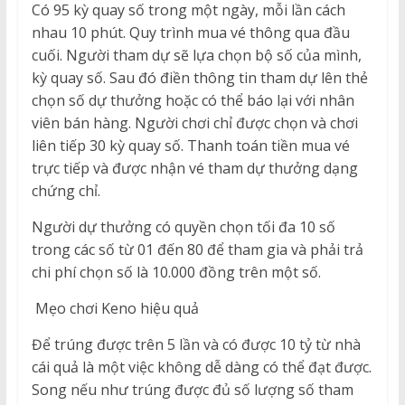
Có 95 kỳ quay số trong một ngày, mỗi lần cách
nhau 10 phút. Quy trình mua vé thông qua đầu
cuối. Người tham dự sẽ lựa chọn bộ số của mình,
kỳ quay số. Sau đó điền thông tin tham dự lên thẻ
chọn số dự thưởng hoặc có thể báo lại với nhân
viên bán hàng. Người chơi chỉ được chọn và chơi
liên tiếp 30 kỳ quay số. Thanh toán tiền mua vé
trực tiếp và được nhận vé tham dự thưởng dạng
chứng chỉ.
Người dự thưởng có quyền chọn tối đa 10 số
trong các số từ 01 đến 80 để tham gia và phải trả
chi phí chọn số là 10.000 đồng trên một số.
Mẹo chơi Keno hiệu quả
Để trúng được trên 5 lần và có được 10 tỷ từ nhà
cái quả là một việc không dễ dàng có thể đạt được.
Song nếu như trúng được đủ số lượng số tham